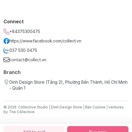
Phơi trong bóng mát
Giặt với sản phẩm cùng màu
Không nên vắt mạnh
Connect
+84375300475
https://www.facebook.com/collect.vn
037 530 0475
contact@collect.vn
Branch
Dinh Design Store (Tầng 2), Phường Bến Thành, Hồ Chí Minh
- Quận 1
© 2026
Cōllective Studio | Dinh Design Store | Bản Cuisine | ventures
by The Cōllective
Add to cart
Buy now