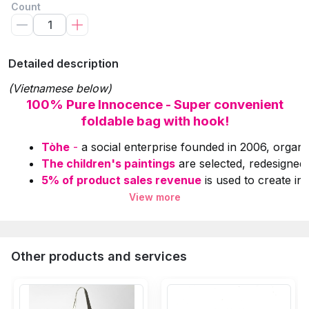
Count
Detailed description
(Vietnamese below)
100% Pure Innocence - Super convenient
foldable bag with hook!
Tòhe
 -
 a social enterprise founded in 2006, organi
The children's paintings
 are selected, redesigned
5% of product sales revenue
 is used to create in
View more
Specifications:
Material:
 Windbreaker fabric (polyester), metal h
Dimensions:
 43 x 50 cm
Other products and services
Designs & Colors:
 Duck Blanket - White; 
Trees & P
Care Instructions:
Hand wash