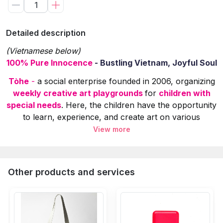
Detailed description
(Vietnamese below)
100% Pure Innocence
- Bustling Vietnam, Joyful Soul
Tòhe
-
a social enterprise founded in 2006, organizing
weekly creative art playgrounds
for
children with
special needs
. Here, the children have the opportunity
to learn, experience, and create art on various
materials.
View more
The children's paintings
 are selected, redesigned
5% of product sales revenue
 is used to create in
Other products and services
Specifications:
Material:
 100% Cotton Canvas 
Dimensions:
 40 x 37 x 10 cm