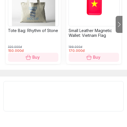
Designs & Colors:
 Black, Red, 
White
* Single-sided silk-screen printing; Secure zipper
closure; One small inner pocket for easy
organization.
Care Instructions:
Tote Bag: Rhythm of Stone
Small Leather Magnetic
Hand wash
Wallet: Vietnam Flag
Do not use bleach or harsh detergents
Dry in the shade
320.000đ
199.000đ
150.000đ
170.000đ
Wash with similar colors
Buy
Buy
Do not wring forcefully
100% Hồn Nhiên
-
Việt Nam nhộn nhịp, tâm hồn vui
híp
Tòhe
-
doanh nghiệp xã hội thành lập năm 2006, tổ
chức các
sân chơi sáng tạo nghệ thuật hàng tuần
cho
trẻ đặc biệt
. Ở đó, các em có cơ hội học hỏi và trải
nghiệm và sáng tạo nghệ thuật trên nhiều chất liệu.
Tranh vẽ của các em
 được chọn lọc, thiết kế lại v
5% doanh số bán sản phẩm
 để tạo thu nhập cho 