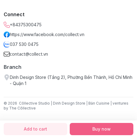
Quy cách & Kỹ thuật:
Connect
Chất liệu:
 100% Cotton Canvas
Kích thước:
 40 x 37 x 10 cm
+84375300475
Mẫu mã & màu sắc:
 Đen, Đỏ, 
Trắng
https://www.facebook.com/collect.vn
* In lưới 1 mặt; Có khóa và 1 ngăn nhỏ bên trong
037 530 0475
Hướng dẫn cách bảo quản:
Giặt tay
contact@collect.vn
Không sử dụng hóa chất tẩy để giặt
Branch
Phơi trong bóng mát
Giặt với sản phẩm cùng màu
Dinh Design Store (Tầng 2), Phường Bến Thành, Hồ Chí Minh
Không nên vắt mạnh
- Quận 1
© 2026
Cōllective Studio | Dinh Design Store | Bản Cuisine | ventures
by The Cōllective
Add to cart
Buy now