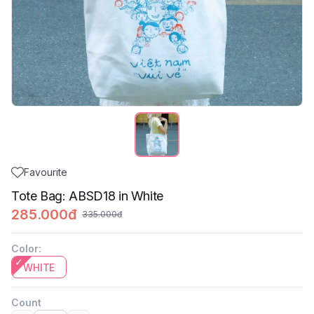
Favourite
Tote Bag: ABSD18 in White
285.000đ
335.000đ
Color
:
WHITE
Count