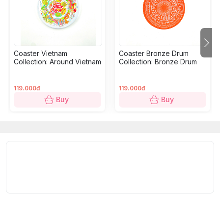
Collection:
Street Tales.
Products:
Coconut Ceramic Coaster.
Size:
10 × 10 cm (3.94" × 3.94").
Coaster Vietnam
Coaster Bronze Drum
Collection: Around Vietnam
Collection: Bronze Drum
Bộ sưu tập
"Những Câu chuyện Đường phố"
ghi lại
nhịp điệu, sự hỗn loạn và nét quyến rũ của Sài Gòn
119.000đ
119.000đ
thông qua một loạt các hình minh họa và thiết kế kiểu
Buy
Buy
chữ sáng tạo. Mang đậm phong cách nghệ thuật hiện
đại, bộ sưu tập làm nổi bật những ký ức đường phố bất
hủ nhất của thành phố—từ mặt tiền mang tính biểu
tượng của chợ Bến Thành và hình bóng chiếc Honda
Cub cổ điển, đến hình ảnh hài hước về chiếc xe máy
Honda Lead "Ninja", và bức tranh đầy màu sắc của đồ
ăn vỉa hè.
Quy cách kỹ thuật:
Bộ sưu tập:
Những Câu chuyện Đường phố.