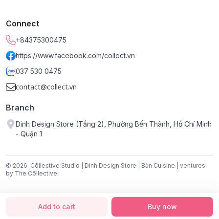
Sản phẩm:
Lót ly gốm Dừa.
Connect
Kích thước:
10 × 10 cm (3.94" × 3.94").
+84375300475
https://www.facebook.com/collect.vn
037 530 0475
contact@collect.vn
Branch
Dinh Design Store (Tầng 2), Phường Bến Thành, Hồ Chí Minh
- Quận 1
© 2026
Cōllective Studio | Dinh Design Store | Bản Cuisine | ventures
by The Cōllective
Add to cart
Buy now