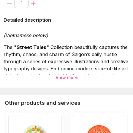
Detailed description
(Vietnamese below)
The
"Street Tales"
Collection beautifully captures the
rhythm, chaos, and charm of Saigon’s daily hustle
through a series of expressive illustrations and creative
typography designs. Embracing modern slice-of-life art
style, the collection highlights the city's most enduring
View more
street corner memories—from the landmark facade of
Ben Thanh Market and the iconic silhouette of a
vintage Honda Cub, to the humorous local cultural
Other products and services
trope of the "Ninja" Honda Lead motorbike, and the
colorful tapestry of sidewalk street food...
Specifications: