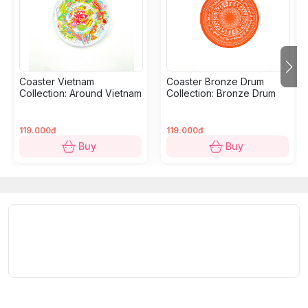
Collection:
Four Sacred Guardians (Tứ Linh).
Material:
Ceramic.
Size:
10 x 10 cm.
Coaster Vietnam
Coaster Bronze Drum
Exclusivity:
Limited Edition, sold only at Dinh Design
Collection: Around Vietnam
Collection: Bronze Drum
Store.
119.000đ
119.000đ
Buy
Buy
BST "Tứ Linh"
tái hiện những sinh vật thần thoại được
chạm khắc bên ngoài Dinh Độc Lập bằng cả nét mộc
mạc và tính hiện đại. Long, Lân, Quy và Phụng, tất cả
đều được biến hóa thành những thiết kế hiện đại với
đường nét tinh tế và màu sắc sống động. Đây là phiên
bản giới hạn chỉ có tại Dinh Design Store, thích hợp để
lưu giữ kỷ niệm hoặc gửi trao những lời nhắn nhủ dễ
thương đến bạn bè phương xa.
Quy cách & Kỹ thuật: