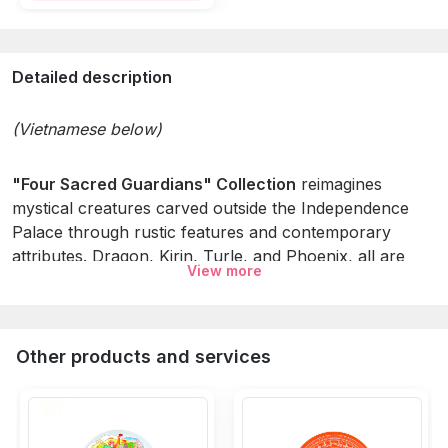
Detailed description
(Vietnamese below)
"Four Sacred Guardians" Collection
reimagines
mystical creatures carved outside the Independence
Palace through rustic features and contemporary
attributes. Dragon, Kirin, Turle, and Phoenix, all are
View more
transformed into modern designs with refined strokes
and vibrant colors. Perfect keepsake or a unique gift
for art and history lovers alike, and available
exclusively at our Dinh Design Store.
Other products and services
Specifications: