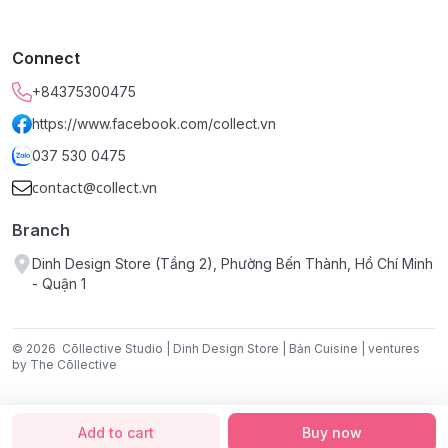
Bộ sưu tập:
Tứ Linh.
Connect
Chất liệu:
+84375300475
Gốm sứ.
https://www.facebook.com/collect.vn
Kích thước:
10 x 10 cm.
037 530 0475
Đặc điểm:
Sản phẩm độc quyền (Exclusive) và giới hạn
contact@collect.vn
(Limited Edition) tại Dinh Design Store.
Branch
Dinh Design Store (Tầng 2), Phường Bến Thành, Hồ Chí Minh
- Quận 1
© 2026
Cōllective Studio | Dinh Design Store | Bản Cuisine | ventures
by The Cōllective
Add to cart
Buy now