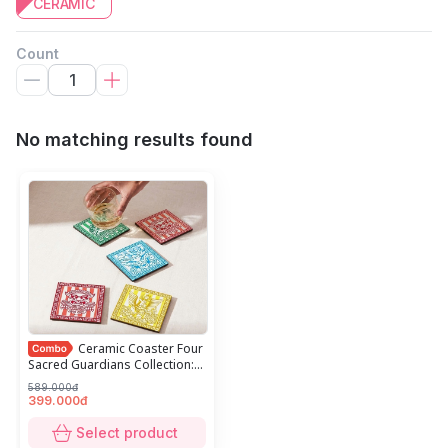
CERAMIC
Count
No matching results found
Ceramic Coaster Four
Sacred Guardians Collection:
Set of 4 (Dragon - Kirin - Turtle
589.000đ
- Phoenix)
399.000đ
Select product