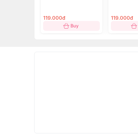
Function: Moisture-absorbing, heat-resist
Origin: Made in Vietnam
119.000đ
119.000đ
bước chậm lại, và để ký ức dẫn lối qua 
Buy
BỘ LÓT LY GỐM 2 
Họa tiết gạch bông cổ điển, nơi Đông – T
Lấy cảm hứng từ tên gọi dân gian
“Cao B
tinh thần rất riêng của gạch bông Việt N
hoài niệm nhưng vẫn luôn hợp thời.
Được làm từ
gốm hút nước đặc biệt
, mỗi
trò chuyện chậm rãi. “Cao Bồi” là một đ
qua nhiều thế hệ.
THÔNG SỐ SẢN PHẨM