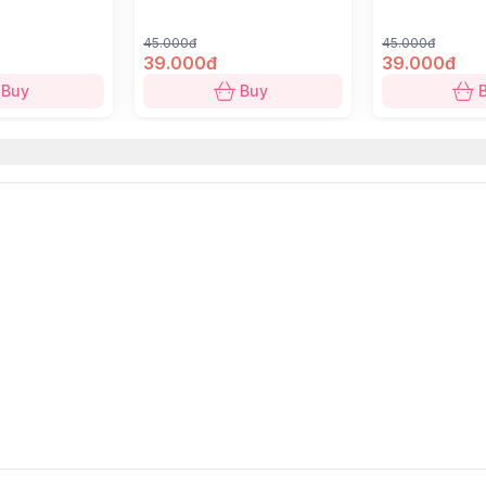
ant
45.000đ
45.000đ
39.000đ
39.000đ
những góc nhỏ thân thương của thành phố.
Buy
Buy
CHIẾC: THE COWBOY
ây gặp nhau.
ồi”
— một mẫu
gạch bông cổ điển
quen thuộc trong nhiều n
am:
sự giao thoa Đông – Tây
, vừa có nét trang trí mềm mại
 chiếc lót ly phù hợp cho nhịp sống hằng ngày: ly cà phê 
iểm nhấn nhỏ trên bàn — mộc mạc, thú vị, và mang theo c