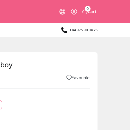
0
Cart
+84 375 30 04 75
wboy
Favourite