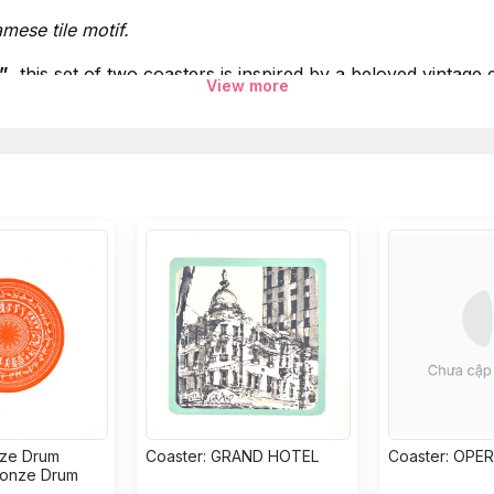
mese tile motif.
”
, this set of two coasters is inspired by a beloved vintage
View more
 unmistakable spirit of
Vietnamese cement tiles
— a disti
ded, playful yet timeless.
ach coaster is made for daily rituals: morning coffee, shar
acter to the table — a quiet accent that feels both familia
c
nze Drum
Coaster: GRAND HOTEL
Coaster: OPE
Bronze Drum