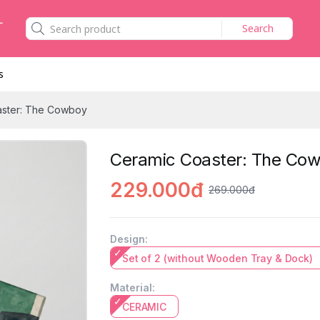
Search
s
aster: The Cowboy
Ceramic Coaster: The Co
229.000đ
269.000đ
Design
:
Set of 2 (without Wooden Tray & Dock)
Material
:
CERAMIC