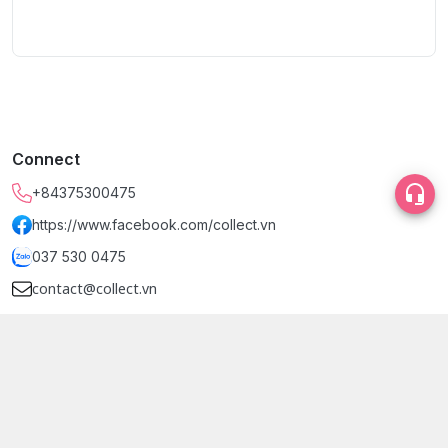
Connect
+84375300475
https://www.facebook.com/collect.vn
037 530 0475
contact@collect.vn
Branch
Dinh Design Store (Tầng 2), Phường Bến Thành, Hồ Chí Minh
- Quận 1