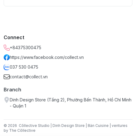
Chất liệu:
Sứ và kim loại.
Connect
+84375300475
https://www.facebook.com/collect.vn
037 530 0475
contact@collect.vn
Branch
Dinh Design Store (Tầng 2), Phường Bến Thành, Hồ Chí Minh
- Quận 1
© 2026
Cōllective Studio | Dinh Design Store | Bản Cuisine | ventures
by The Cōllective