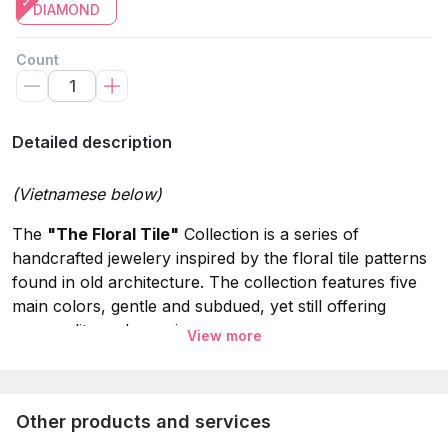
DIAMOND
Count
Detailed description
(Vietnamese below)
The
"
The Floral Tile
"
Collection is a series of
handcrafted jewelery inspired by the floral tile patterns
found in old architecture. The collection features five
main colors, gentle and subdued, yet still offering
personality and prominence.
View more
Sky Blue has a gentle hue of the atmosphere, creating
an incredibly elegant and pleasant feeling. Seeing this
color evokes a sense of calm and peace.
Other products and services