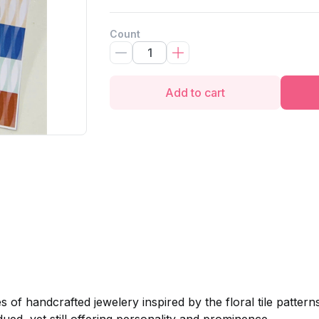
Count
Add to cart
es of handcrafted jewelery inspired by the floral tile pattern