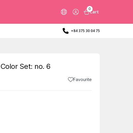
0
Cart
+84 375 30 04 75
Color Set: no. 6
Favourite