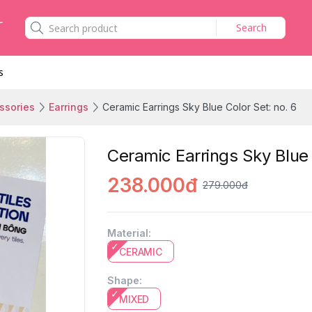
Search
s
ssories
Earrings
Ceramic Earrings Sky Blue Color Set: no. 6
Ceramic Earrings Sky Blue 
238.000đ
279.000đ
Material
:
CERAMIC
Shape
:
MIXED