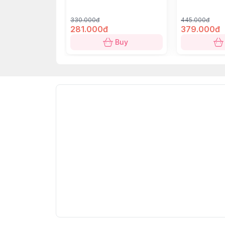
Chất liệu:
Sứ và kim loại.
330.000đ
445.000đ
281.000đ
379.000đ
Buy