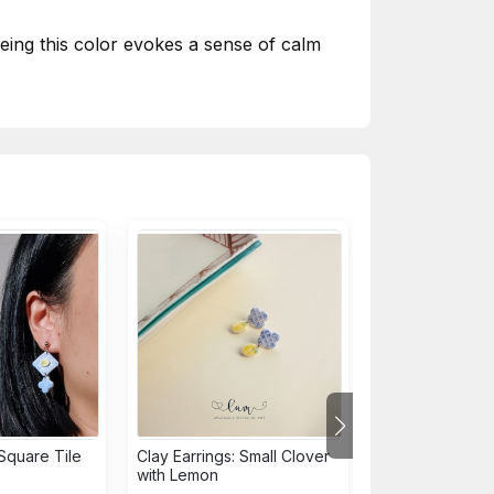
eeing this color evokes a sense of calm
ên gạch bông trong kiến trúc xưa. BST có
ấy màu này là cảm thấy sự nhẹ nhàng,
 Square Tile
Clay Earrings: Small Clover
Clay Earrings: 
with Lemon
with Flower