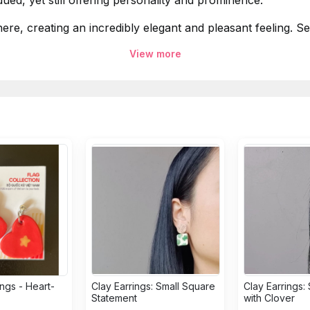
ued, yet still offering personality and prominence.
re, creating an incredibly elegant and pleasant feeling. S
View more
 thủ công được lấy cảm hứng từ những hoa văn của các vi
ưng vẫn đem đến cá tính và sự nổi bật.
bầu trời, tạo cảm giác thanh tao và dễ chịu vô cùng. Th
ngs - Heart-
Clay Earrings: Small Square
Clay Earrings:
Statement
with Clover