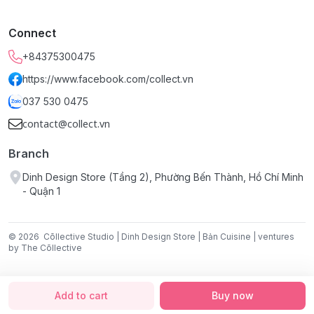
Thông tin chi tiết: liên hệ @CollectiveStudio
Connect
+84375300475
https://www.facebook.com/collect.vn
037 530 0475
contact@collect.vn
Branch
Dinh Design Store (Tầng 2), Phường Bến Thành, Hồ Chí Minh
- Quận 1
© 2026
Cōllective Studio | Dinh Design Store | Bản Cuisine | ventures
by The Cōllective
Add to cart
Buy now