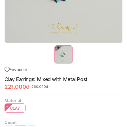
Favourite
Clay Earrings: Mixed with Metal Post
221.000đ
260.000đ
Material
:
CLAY
Count