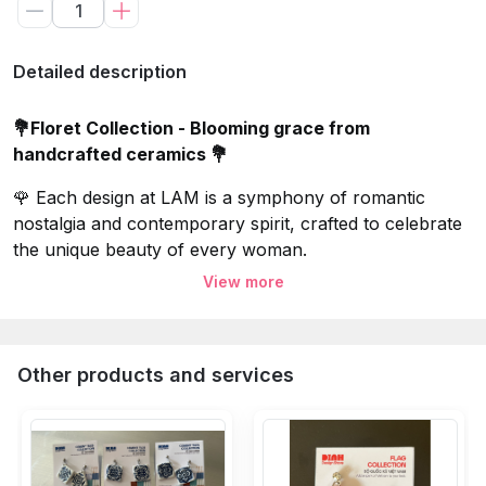
Detailed description
💐Floret Collection - Blooming grace from
handcrafted ceramics 💐
🌹 Each design at LAM is a symphony of romantic
nostalgia and contemporary spirit, crafted to celebrate
the unique beauty of every woman.
View more
🦋 Guided by the philosophy that "Jewelry is the
language of emotions," LAM JEWELRY creates more
than just accessories - it delivers artistic pieces that
bear a deep personal signature.
Other products and services
Specifications:
Variants: Mixed With Bead Drop,
 Mixed With Meta
Color: White, Blue