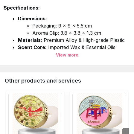
Specifications:
Dimensions:
Packaging: 9 x 9 x 5.5 cm
Aroma Clip: 3.8 x 3.8 x 1.3 cm
Materials:
 Premium Alloy & High-grade Plastic
Scent Core:
 Imported Wax & Essential Oils
Available Scents:
 Sai Gon - Independence Palace;
View more
Detailed Information:
 Refer to packaging
Instructions
Safety Caution
Other products and services
Quy cách & Kỹ thuật:
Kích thước:
Hộp: 9x9x5.5cm
Pin cài: 3.8x3.8x1.3cm
Chất liệu vỏ ngoài:
 Hợp kim kết hợp nhựa