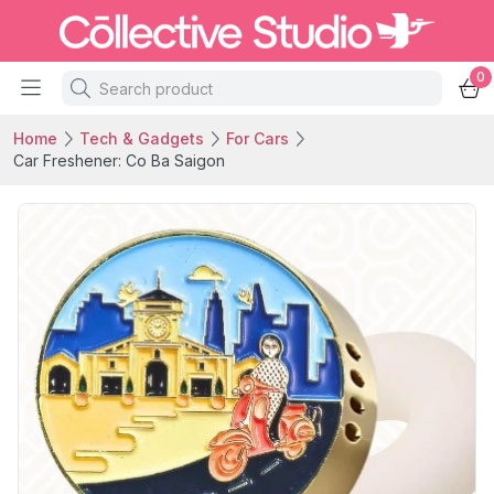
0
Home
Tech & Gadgets
For Cars
Car Freshener: Co Ba Saigon