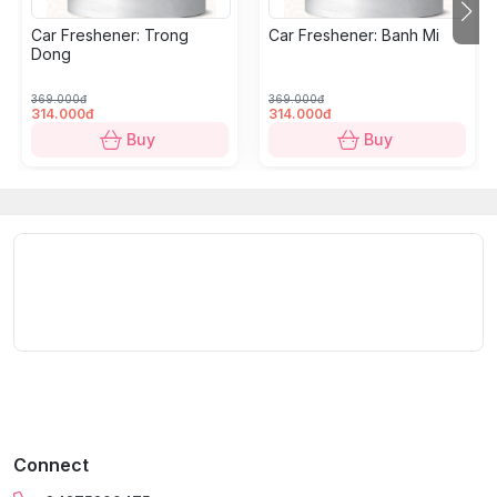
Chất liệu lõi thơm:
 Sáp & tinh dầu nhập khẩu
Car Freshener: Trong
Car Freshener: Banh Mi
Mùi hương: 
Sài Gòn - Dinh Độc Lập; Sài Gòn - Bư
Dong
Thông tin chi tiết:
 in trên bao bì
Hướng dẫn sử dụng
369.000đ
369.000đ
314.000đ
314.000đ
Cảnh báo an toàn
Buy
Buy
Connect