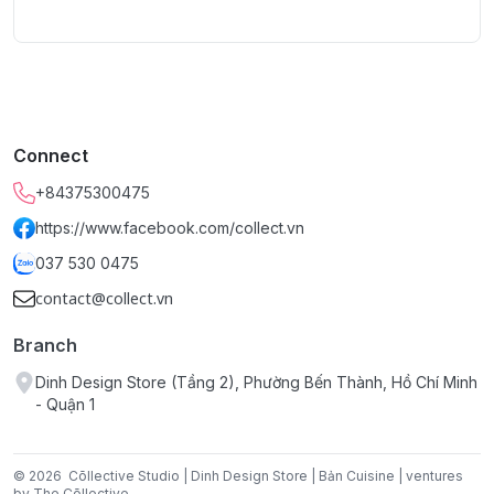
5% doanh số bán sản phẩm
 để tạo thu nhập cho 
Quy cách & Kỹ thuật:
Chất liệu:
 Nhung
Kích thước: 
~56cm (vòng đầu)
Mẫu mã & màu sắc:
 Trắng, Xanh, Đen
Connect
Hướng dẫn cách bảo quản:
Giặt tay ở nhiệt độ thường
+84375300475
Không sử dụng hóa chất tẩy để giặt
https://www.facebook.com/collect.vn
Phơi trong bóng mát; sấy khô ở nhiệt độ thấ
Giặt với sản phẩm cùng màu
037 530 0475
Không vò, vắt mạnh
contact@collect.vn
Branch
Dinh Design Store (Tầng 2), Phường Bến Thành, Hồ Chí Minh
- Quận 1
© 2026
Cōllective Studio | Dinh Design Store | Bản Cuisine | ventures
by The Cōllective