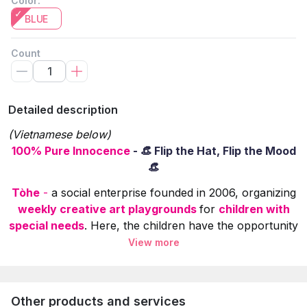
Color
:
BLUE
Count
Detailed description
(Vietnamese below)
100% Pure Innocence
- 👒 Flip the Hat, Flip the Mood
👒
Tòhe
-
a social enterprise founded in 2006, organizing
weekly creative art playgrounds
for
children with
special needs
. Here, the children have the opportunity
to learn, experience, and create art on various
View more
materials.
The children's paintings
 are selected, redesigned
5% of product sales revenue
 is used to create in
Other products and services