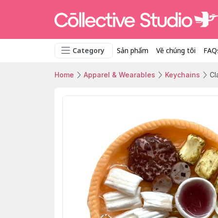
Category
Sản phẩm
Về chúng tôi
FAQ
Home
Apparel & Wearables
Keychains
Cl