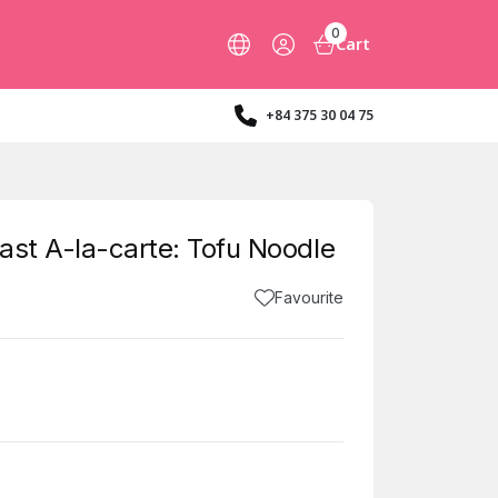
0
Cart
+84 375 30 04 75
ast A-la-carte: Tofu Noodle
Favourite