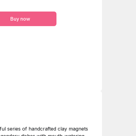
Buy now
tful series of handcrafted clay magnets