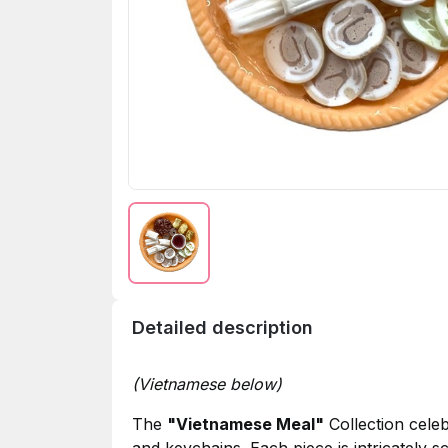
Detailed description
(Vietnamese below)
The
"Vietnamese Meal"
Collection celeb