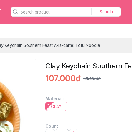
Search
s
ay Keychain Southern Feast A-la-carte: Tofu Noodle
Clay Keychain Southern Fe
107.000đ
125.000đ
Material
:
CLAY
Count