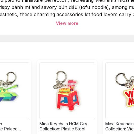
sculpted to miniature perfection, recreating Vietnam’s most
rispy bánh mì and savory bún đậu (tofu noodle), among man
aesthetic, these charming accessories let food lovers carry
View more
yền thống ẩm thực phong phú của đất nước qua các nam c
ỉ mỉ đến từng chi tiết nhỏ, tái hiện những món ăn huyền t
à bún đậu, cùng nhiều món ăn khác. Kết hợp giữa kỹ thuật 
ho phép những người yêu ẩm thực mang theo hương vị Việ
n
Mica Keychain HCM City
Mica Keychain
e Palace
Collection: Plastic Stool
Collection: Vi
ank