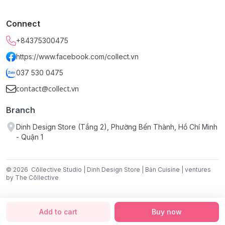
Chất liệu:
Nhựa PLA, không độc hại và có khả năng
phân hủy sinh học.
Connect
Kích thước:
9,8 cm × 7,4 cm × 1 cm.
+84375300475
https://www.facebook.com/collect.vn
037 530 0475
contact@collect.vn
Branch
Dinh Design Store (Tầng 2), Phường Bến Thành, Hồ Chí Minh
- Quận 1
© 2026
Cōllective Studio | Dinh Design Store | Bản Cuisine | ventures
by The Cōllective
Add to cart
Buy now