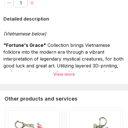
Detailed description
(Vietnamese below)
"Fortune's Grace"
Collection brings Vietnamese
folklore into the modern era through a vibrant
interpretation of legendary mystical creatures, for both
good luck and great art. Utilizing layered 3D-printing,
each piece features depth and texture that make the
View more
mythical figures pop to life. Crafted from PLA plastic,
which is non-toxic and biodegradable, these
accessories are not only durable but also
Other products and services
environmentally concious. A brilliant keepsake for
mythology fans and art lovers.
Specifications: