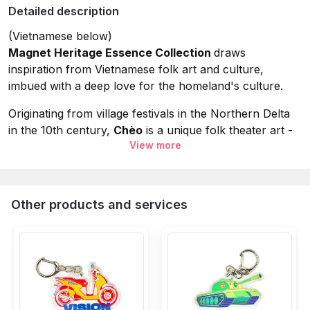
Detailed description
(Vietnamese below)
Magnet Heritage Essence Collection
draws
inspiration from Vietnamese folk art and culture,
imbued with a deep love for the homeland's culture.
Originating from village festivals in the Northern Delta
in the 10th century,
Chèo
is a unique folk theater art -
View more
a seamless blend of traditional music, drama, and
stylized dance.
Its uniqueness lies in the interactive nature that
Other products and services
dissolves the boundary between performer and
audience, guided by the rhythmic beat of the
"Trống
chầu" (ceremonial drum)
and the witty, profound
humor of the "
Hề Chèo" (buffoon) characters
. Each
performance serves as a mirror of Vietnamese rural
life, honoring moral virtues, romantic love, and the
eternal optimism of the working people throughout the