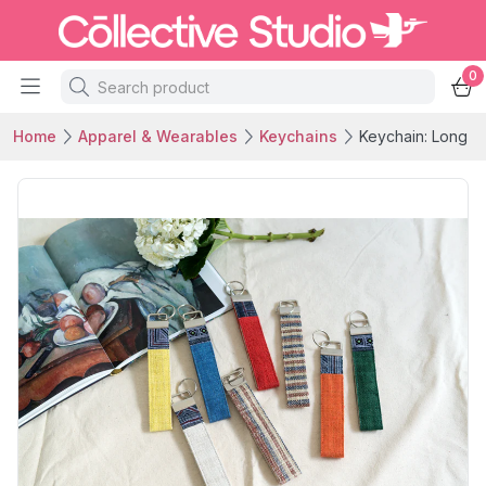
0
Home
Apparel & Wearables
Keychains
Keychain: Long