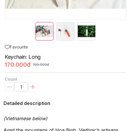
Favourite
Keychain: Long
170.000đ
199.000đ
Count
Detailed description
(Vietnamese below)
Amid the mountains of Hoa Binh, Viethnic’s artisans