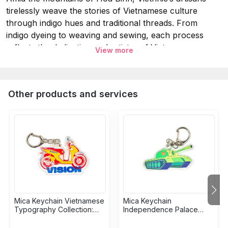
tirelessly weave the stories of Vietnamese culture
through indigo hues and traditional threads. From
indigo dyeing to weaving and sewing, each process
reflects the dedication and artistry of Vietnamese
View more
craftsmanship. We are proud to preserve and share the
beauty of traditional handcrafts through every Viethnic
creation.
Other products and services
Specifications & Notes:
Material:
Hand Woven Hemp & Vintage Batik Hmong
Fabric.
Size:
13.5 x 2.5 cm.
Every pattern is one of a kind, therefore, the pattern
for each product will be selected randomly.
Mica Keychain Vietnamese
Mica Keychain
Dry-cleaning or washing with cold water and mild
Typography Collection:
Independence Palace
Motorbikes
Collection: Tank
washing detergent.