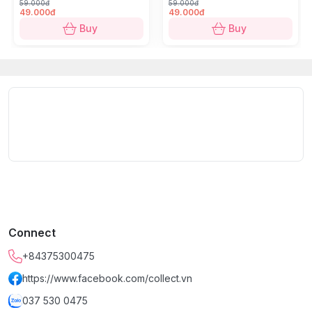
59.000đ
59.000đ
49.000đ
49.000đ
All handmade products are subject to minor
Buy
Buy
imperfections which actually make the products more
unique.
Due to different lighting, the colors of the product in
the photo might be slightly different from those of the
actual product.
Giữa núi rừng Hòa Bình, những người thợ của Viethnic
vẫn miệt mài dệt nên câu chuyện của văn hóa Việt,
bằng sắc chàm và sợi chỉ truyền thống. Từ công đoạn
nhuộm chàm, dệt vải đến may hoàn thiện – tất cả đều
là kết tinh của bàn tay khéo léo và tâm hồn người Việt.
Connect
Chúng tôi tự hào khi được tiếp nối và lan tỏa nét đẹp
văn hóa thủ công truyền thống qua từng sản phẩm của
+84375300475
Viethnic.
https://www.facebook.com/collect.vn
Quy cách & Kỹ thuật:
037 530 0475