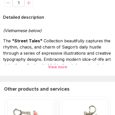
Detailed description
(Vietnamese below)
The
"Street Tales"
Collection beautifully captures the
rhythm, chaos, and charm of Saigon’s daily hustle
through a series of expressive illustrations and creative
typography designs. Embracing modern slice-of-life art
style, the collection highlights the city's most enduring
View more
street corner memories—from the landmark facade of
Ben Thanh Market and the iconic silhouette of a
vintage Honda Cub, to the humorous local cultural
Other products and services
trope of the "Ninja" Honda Lead motorbike, and the
colorful tapestry of sidewalk street food...
Specifications: