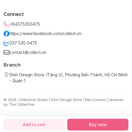
Sản phẩm:
Keychain Mica Cà phê vỉa hè.
Connect
Kích thước:
6 × 6 cm (2.36" × 2.36").
+84375300475
https://www.facebook.com/collect.vn
037 530 0475
contact@collect.vn
Branch
Dinh Design Store (Tầng 2), Phường Bến Thành, Hồ Chí Minh
- Quận 1
© 2026
Cōllective Studio | Dinh Design Store | Bản Cuisine | ventures
by The Cōllective
Add to cart
Buy now