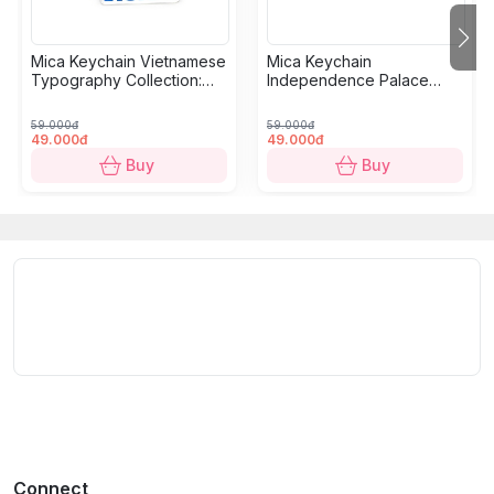
Size:
4.5 x 6 cm.
Mica Keychain Vietnamese
Mica Keychain
Typography Collection:
Independence Palace
BST “Biểu tượng Kiến trúc Việt Nam”
tôn vinh di sản
Motorbikes
Collection: Tank
kiến ​​trúc phong phú của đất nước qua các minh họa
59.000đ
59.000đ
nhiều lớp, sống động của các kiến trúc nổi tiếng. Các
49.000đ
49.000đ
thiết kế kết hợp hài hòa chiều sâu và màu sắc để làm
Buy
Buy
nổi bật: sự đối xứng hiện đại của Dinh Độc Lập, vẻ đẹp
huyền bí của chùa Ngọc Hoàng, năng lượng nhộn nhịp
của chợ Bến Thành và những ngọn tháp trường tồn
của Nhà thờ Đức Bà. Một món lưu niệm bắt mắt hoặc
một món quà ý nghĩa dành cho những người yêu văn
hóa, chỉ có tại Dinh Design Store.
Quy cách kỹ thuật:
Bộ sưu tập:
Biểu tượng Kiến trúc Việt Nam.
Chu vi:
4.5 x 6 cm.
Connect