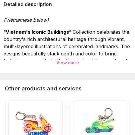
Detailed description
(Vietnamese below)
“
Vietnam's Iconic Buildings
” Collection celebrates the
country's rich architectural heritage through vibrant,
multi-layered illustrations of celebrated landmarks. The
designs beautifully stack depth and color to bring
historic monuments to life: the modernist symmetry of
View more
the Independence Palace, the mystical charm of Ngoc
Hoang Pagoda, the bustling energy of Ben Thanh
Market, and the timeless towers of the Notre-Dame
Other products and services
Cathedral. An eye-catching keepsake or a meaningful
gift for culture enthusiasts, available exclusively at Dinh
Design Store.
Specifications:
Collection:
Vietnam's Iconic Buildings.