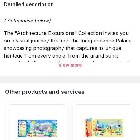
Detailed description
(Vietnamese below)
The "Architecture Excursions" Collection invites you
on a visual journey through the Independence Palace,
showcasing photography that captures its unique
heritage from every angle: from the grand sunlit
reception halls, and mid-century interior spaces, to the
View more
breathtaking views looking out the lush palace
grounds. A perfect memento or an inspiring gift for
photography and travel lovers, available exclusively at
Other products and services
Dinh Design Store.
Specifications:
Collection:
Architecture Excursions.
Material:
Mica Magnet.