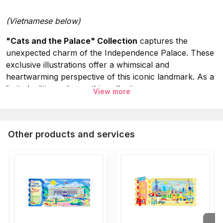
(Vietnamese below)
"Cats and the Palace" Collection
captures the
unexpected charm of the Independence Palace. These
exclusive illustrations offer a whimsical and
heartwarming perspective of this iconic landmark. As a
limited edition release, this collection serves as a
View more
perfect keepsake or a unique gift for art and history
lovers alike. Available exclusively at our Dinh Design
Store.
Other products and services
Specifications:
Collection:
Cats and the Palace (Mèo và Dinh).
Material:
Tin magnet.
Size:
6.5 x 9 cm.