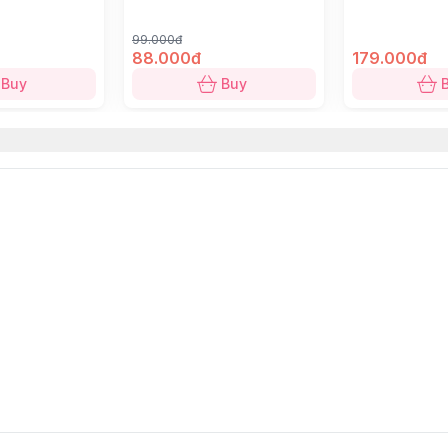
99.000đ
88.000đ
179.000đ
và giới hạn (Limited Edition) tại Dinh Design Store.
Buy
Buy