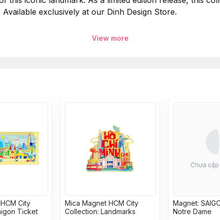
this iconic landmark. As a limited edition release, this co
e. Available exclusively at our Dinh Design Store.
View more
Dinh).
 Dinh Design Store.
ìn đầy thú vị và mềm mại về Dinh Độc Lập. Bộ sưu tập k
h họa tinh tế. Đây là phiên bản giới hạn chỉ có tại Dinh D
ơng đến bạn bè phương xa.
 HCM City
Mica Magnet HCM City
Magnet: SAIGO
aigon Ticket
Collection: Landmarks
Notre Dame