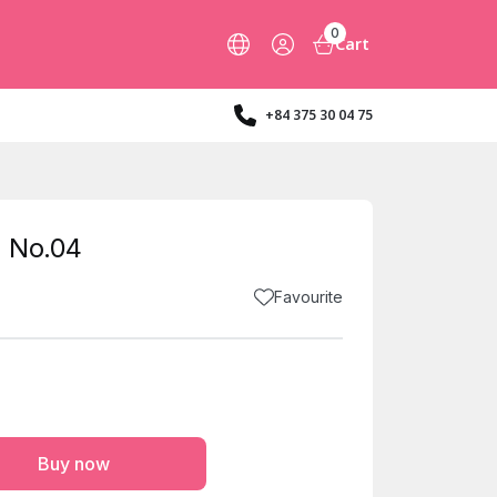
0
Cart
+84 375 30 04 75
: No.04
Favourite
Buy now