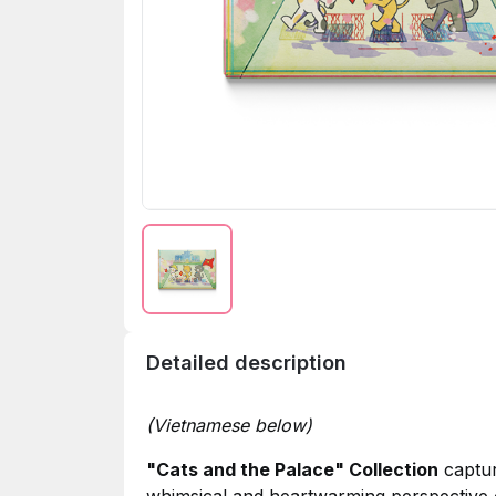
Detailed description
(Vietnamese below)
"Cats and the Palace" Collection
captur