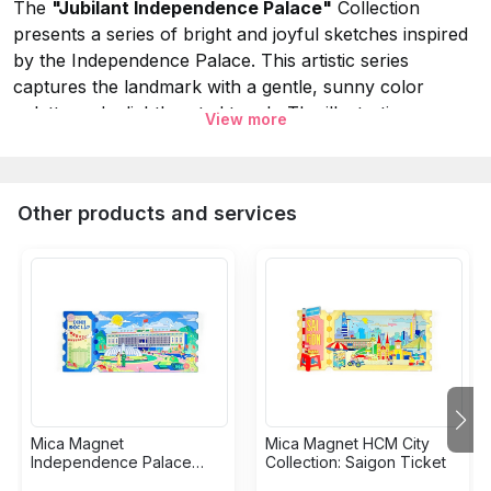
The
"Jubilant Independence Palace"
Collection
presents a series of bright and joyful sketches inspired
by the Independence Palace. This artistic series
captures the landmark with a gentle, sunny color
palette and a lighthearted touch. The illustrations
View more
highlight the beauty of the architecture through vibrant
hues and whimsical details, creating a "jubilant" visual
experience that celebrates the charm and peaceful
Other products and services
atmosphere of this iconic site.
Specifications:
Collection:
Jubilant Independence Palace.
Material:
Tin Magnet.
Size:
9x6.5 cm.
Availability:
Exclusive sale at
Dinh Design Store
.
Mica Magnet
Mica Magnet HCM City
Independence Palace
Collection: Saigon Ticket
Collection: Classic Ticket