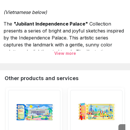
(Vietnamese below)
The
"Jubilant Independence Palace"
Collection
presents a series of bright and joyful sketches inspired
by the Independence Palace. This artistic series
captures the landmark with a gentle, sunny color
palette and a lighthearted touch. The illustrations
View more
highlight the beauty of the architecture through vibrant
hues and whimsical details, creating a "jubilant" visual
experience that celebrates the charm and peaceful
Other products and services
atmosphere of this iconic site.
Specifications:
Collection:
Jubilant Independence Palace.
Material:
Tin Magnet.
Size:
9x6.5 cm.