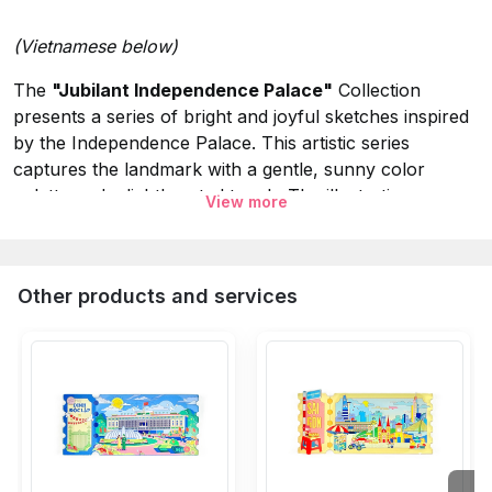
(Vietnamese below)
The
"Jubilant Independence Palace"
Collection
presents a series of bright and joyful sketches inspired
by the Independence Palace. This artistic series
captures the landmark with a gentle, sunny color
palette and a lighthearted touch. The illustrations
View more
highlight the beauty of the architecture through vibrant
hues and whimsical details, creating a "jubilant" visual
experience that celebrates the charm and peaceful
Other products and services
atmosphere of this iconic site.
Specifications:
Collection:
Jubilant Independence Palace.
Material:
Tin Magnet.
Size:
9x6.5 cm.