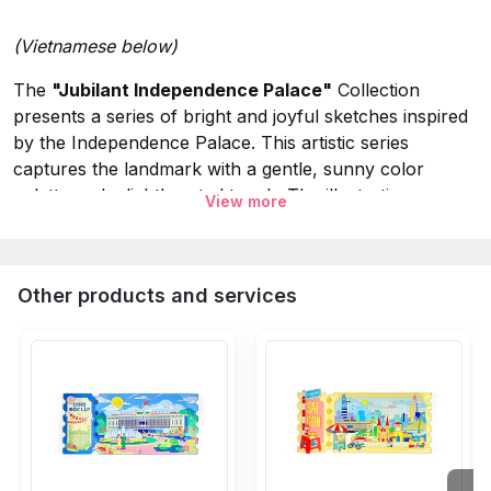
(Vietnamese below)
The
"Jubilant Independence Palace"
Collection
presents a series of bright and joyful sketches inspired
by the Independence Palace. This artistic series
captures the landmark with a gentle, sunny color
palette and a lighthearted touch. The illustrations
View more
highlight the beauty of the architecture through vibrant
hues and whimsical details, creating a "jubilant" visual
experience that celebrates the charm and peaceful
Other products and services
atmosphere of this iconic site.
Specifications:
Collection:
Jubilant Independence Palace.
Material:
Tin Magnet.
Size:
9x6.5 cm.