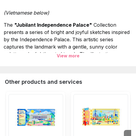
(Vietnamese below)
The
"Jubilant Independence Palace"
Collection
presents a series of bright and joyful sketches inspired
by the Independence Palace. This artistic series
captures the landmark with a gentle, sunny color
palette and a lighthearted touch. The illustrations
View more
highlight the beauty of the architecture through vibrant
hues and whimsical details, creating a "jubilant" visual
experience that celebrates the charm and peaceful
Other products and services
atmosphere of this iconic site.
Specifications:
Collection:
Jubilant Independence Palace.
Material:
Tin Magnet.
Size:
9x6.5 cm.