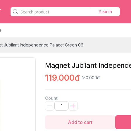
Search
s
t Jubilant Independence Palace: Green 06
Magnet Jubilant Independ
119.000đ
150.000đ
Count
Add to cart