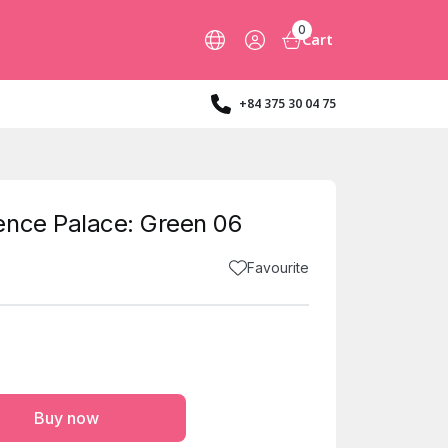
0
Cart
+84 375 30 04 75
ence Palace: Green 06
Favourite
Buy now