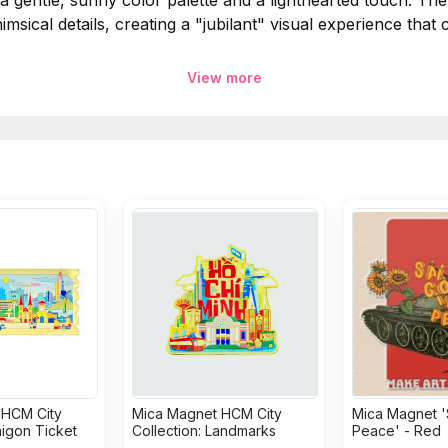
a gentle, sunny color palette and a lighthearted touch. The 
msical details, creating a "jubilant" visual experience tha
View more
e.
n Store
.
i thiệu những bức ký họa tươi sáng và rạng rỡ về Dinh Độ
cùng gam màu nhẹ nhàng, trong trẻo và đầy sức sống. Từng c
cảm giác thư thái và tôn vinh vẻ đẹp bình yên của Dinh gi
 HCM City
Mica Magnet HCM City
Mica Magnet '
aigon Ticket
Collection: Landmarks
Peace' - Red
e.