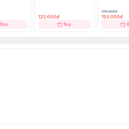
179.000đ
125.000đ
153.000đ
Buy
Buy
ign Store
.