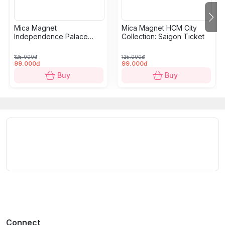
Size:
5.3 x 7 cm.
Mica Magnet
Mica Magnet HCM City
Independence Palace
Collection: Saigon Ticket
BST “Biểu tượng Kiến trúc Việt Nam”
tôn vinh di sản
Collection: Classic Ticket
kiến ​​trúc phong phú của đất nước qua các minh họa
125.000đ
125.000đ
nhiều lớp, sống động của các kiến trúc nổi tiếng. Các
99.000đ
99.000đ
thiết kế kết hợp hài hòa chiều sâu và màu sắc để làm
Buy
Buy
nổi bật: sự đối xứng hiện đại của Dinh Độc Lập, vẻ đẹp
huyền bí của chùa Ngọc Hoàng, năng lượng nhộn nhịp
của chợ Bến Thành và những ngọn tháp trường tồn
của Nhà thờ Đức Bà. Một món lưu niệm bắt mắt hoặc
một món quà ý nghĩa dành cho những người yêu văn
hóa, chỉ có tại Dinh Design Store.
Quy cách kỹ thuật:
Bộ sưu tập:
Biểu tượng Kiến trúc Việt Nam.
Chu vi:
5.3 x 7 cm.
Connect