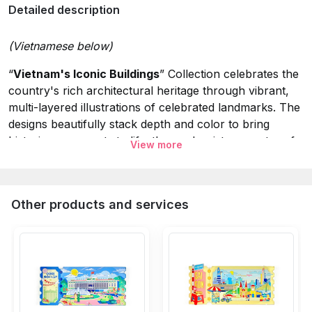
Detailed description
(Vietnamese below)
“
Vietnam's Iconic Buildings
” Collection celebrates the
country's rich architectural heritage through vibrant,
multi-layered illustrations of celebrated landmarks. The
designs beautifully stack depth and color to bring
historic monuments to life: the modernist symmetry of
View more
the Independence Palace, the mystical charm of Ngoc
Hoang Pagoda, the bustling energy of Ben Thanh
Market, and the timeless towers of the Notre-Dame
Other products and services
Cathedral. An eye-catching keepsake or a meaningful
gift for culture enthusiasts, available exclusively at Dinh
Design Store.
Specifications:
Collection:
Vietnam's Iconic Buildings.