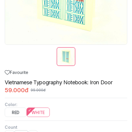
Favourite
Vietnamese Typography Notebook: Iron Door
59.000đ
99.000đ
Color
:
RED
WHITE
Count