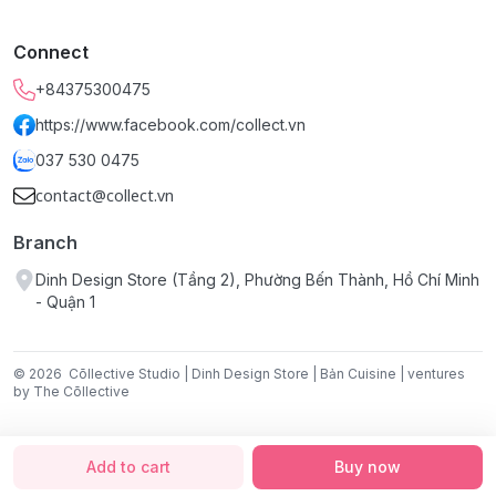
Tên sản phẩm:
Sổ tay Cửa sắt trắng.
Connect
Kích thước:
10 x 14 cm (3.94" x 5.51").
+84375300475
https://www.facebook.com/collect.vn
037 530 0475
contact@collect.vn
Branch
Dinh Design Store (Tầng 2), Phường Bến Thành, Hồ Chí Minh
- Quận 1
© 2026
Cōllective Studio | Dinh Design Store | Bản Cuisine | ventures
by The Cōllective
Add to cart
Buy now