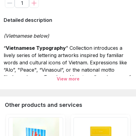
Detailed description
(Vietnamese below)
“
Vietnamese Typography
” Collection introduces a
lively series of lettering artworks inspired by familiar
words and cultural icons of Vietnam. Expressions like
“Alo”, "Peace", “Vinasoul”, or the national motto
"Independence - Freedom - Happiness", and names of
View more
classic motorbikes are reimagined through playful
strokes and radiant colors. Each design highlights the
everyday language and symbols of Vietnam with an
Other products and services
artistic twist, creating a cheerful visual journey that
honors the country’s character and charm.
Specifications: