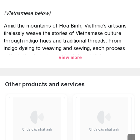
(Vietnamese below)
Amid the mountains of Hoa Binh, Viethnic’s artisans
tirelessly weave the stories of Vietnamese culture
through indigo hues and traditional threads. From
indigo dyeing to weaving and sewing, each process
reflects the dedication and artistry of Vietnamese
View more
craftsmanship. We are proud to preserve and share the
beauty of traditional handcrafts through every Viethnic
creation.
Other products and services
Specifications & Notes:
Material:
Hand Woven Hemp & Vintage Batik Hmong
Fabric.
Dry-cleaning or washing with cold water and mild
washing detergent.