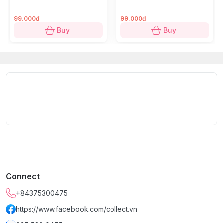
Soldiers
Mobile Police
washing detergent.
99.000đ
99.000đ
All handmade products are subject to minor
Buy
Buy
imperfections which actually make the products more
unique.
Due to different lighting, the colors of the product in
the photo might be slightly different from those of the
actual product.
Giữa núi rừng Hòa Bình, những người thợ của Viethnic
vẫn miệt mài dệt nên câu chuyện của văn hóa Việt,
bằng sắc chàm và sợi chỉ truyền thống. Từ công đoạn
nhuộm chàm, dệt vải đến may hoàn thiện – tất cả đều
là kết tinh của bàn tay khéo léo và tâm hồn người Việt.
Connect
Chúng tôi tự hào khi được tiếp nối và lan tỏa nét đẹp
văn hóa thủ công truyền thống qua từng sản phẩm của
+84375300475
Viethnic.
https://www.facebook.com/collect.vn