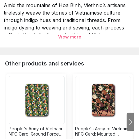
Amid the mountains of Hoa Binh, Viethnic’s artisans
tirelessly weave the stories of Vietnamese culture
through indigo hues and traditional threads. From
indigo dyeing to weaving and sewing, each process
reflects the dedication and artistry of Vietnamese
View more
craftsmanship. We are proud to preserve and share the
beauty of traditional handcrafts through every Viethnic
creation.
Other products and services
Specifications & Notes:
Material:
Hand Woven Hemp & Vintage Batik Hmong
Fabric.
Size:
8 x 1.5 cm.
Every pattern is one of a kind, therefore, the pattern
for each product will be selected randomly.
People's Army of Vietnam
People's Army of Vietnam
Dry-cleaning or washing with cold water and mild
NFC Card: Ground Forces
NFC Card: Mounted