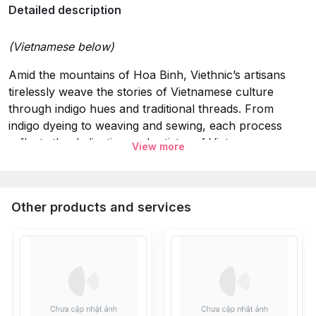
Detailed description
(Vietnamese below)
Amid the mountains of Hoa Binh, Viethnic’s artisans
tirelessly weave the stories of Vietnamese culture
through indigo hues and traditional threads. From
indigo dyeing to weaving and sewing, each process
reflects the dedication and artistry of Vietnamese
View more
craftsmanship. We are proud to preserve and share the
beauty of traditional handcrafts through every Viethnic
creation.
Other products and services
Specifications & Notes:
Material:
Hand Woven Hemp & Vintage Batik Hmong
Fabric.
Dry-cleaning or washing with cold water and mild
washing detergent.