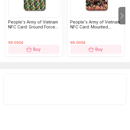
Product:
Vietnam People's Navy Officers NFC card.
People's Army of Vietnam
People's Army of Vietnam
Dimensions:
8.6 × 5.4 cm.
NFC Card: Ground Forces
NFC Card: Mounted
Soldiers
Mobile Police
Bộ sưu tập
"Binh chủng Việt Nam"
tái hiện các khối
99.000đ
99.000đ
diễu hành nhân kỷ niệm 50 năm Giải phóng miền Nam
Buy
Buy
và Thống nhất đất nước Việt Nam năm 2025. Thiết kế
thể hiện sự đồng nhất của mỗi đơn vị, tạo nên những
mô típ nhằm tôn vinh tinh thần anh hùng và đoàn kết
của họ. Ở đây, khối Sĩ quan Hải quân Nhân dân Việt
Nam đảm nhiệm nhiệm vụ bảo vệ chủ quyền biển, đảo
thiêng liêng của đất nước. “Chiến đấu anh dũng, mưu
trí sáng tạo, làm chủ vùng biển, quyết chiến quyết
thắng” là truyền thống vẻ vang của lực lượng.
Quy cách kỹ thuật:
Bộ sưu tập:
Binh chủng Việt Nam.