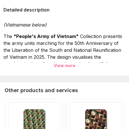
Detailed description
(Vietnamese below)
The
"People's Army of Vietnam"
Collection presents
the army units marching for the 50th Anniversary of
the Liberation of the South and National Reunification
of Vietnam in 2025. The design visualises the
synchronization of each unit, creating beautiful
View more
patterns to highlight their heroic and united spirit. Here,
Vietnam People's Navy Officers Unit are tasked with
protecting the sacred sovereignty of the nation's seas
Other products and services
and islands. "Fighting bravely, resourceful and creative,
mastering the seas, and determined to win" is the
glorious tradition of this force.
Specifications:
Collection:
People's Army of Vietnam.