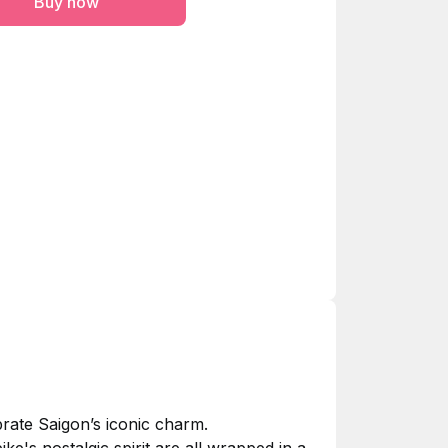
Buy now
brate Saigon’s iconic charm.