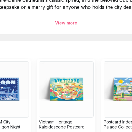
-Dame Cathedral's classic spired, and the beloved Cub bike
keepsake or a merry gift for anyone who holds the city dear
View more
).
 Dinh Design Store.
 lễ hội thông qua những hình ảnh minh họa đầy màu sắc, 
n tháp cổ điển của Nhà thờ Đức Bà và tinh thần hoài cổ c
món lưu niệm tuyệt vời hoặc một món quà ý nghĩa dành cho 
 City
Vietnam Heritage
Postcard Ind
aigon Night
Kaleidoscope Postcard
Palace Collect