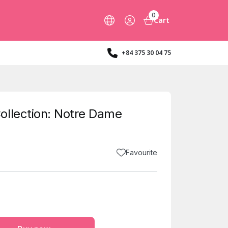
0
Cart
+84 375 30 04 75
ollection: Notre Dame
Favourite