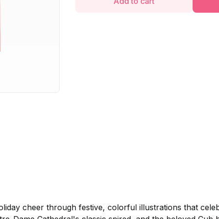
Add to cart
iday cheer through festive, colorful illustrations that cele