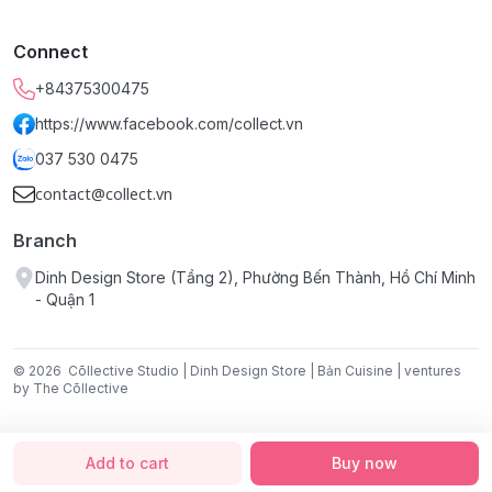
Chất liệu giấy:
Giấy Mỹ thuật định lượng 240gsm (thân
thiện môi trường).
Connect
Kích thước:
10x15 cm.
+84375300475
Địa điểm mua hàng:
Chỉ bán tại
Dinh Design Store
.
https://www.facebook.com/collect.vn
037 530 0475
contact@collect.vn
Branch
Dinh Design Store (Tầng 2), Phường Bến Thành, Hồ Chí Minh
- Quận 1
© 2026
Cōllective Studio | Dinh Design Store | Bản Cuisine | ventures
by The Cōllective
Add to cart
Buy now