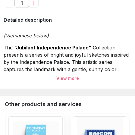
Detailed description
(Vietnamese below)
The
"Jubilant Independence Palace"
Collection
presents a series of bright and joyful sketches inspired
by the Independence Palace. This artistic series
captures the landmark with a gentle, sunny color
palette and a lighthearted touch. The illustrations
View more
highlight the beauty of the architecture through vibrant
hues and whimsical details, creating a "jubilant" visual
experience that celebrates the charm and peaceful
Other products and services
atmosphere of this iconic site.
Specifications:
Collection:
Jubilant Independence Palace.