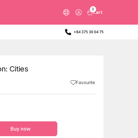
0
Cart
+84 375 30 04 75
n: Cities
Favourite
Buy now