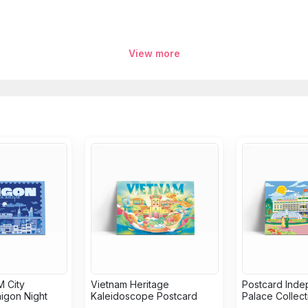
View more
 phố lớn
ột điểm dừng chân, mà là một kho tàng của những thanh âm
Nam
 City
Vietnam Heritage
Postcard Ind
aigon Night
Kaleidoscope Postcard
Palace Collect