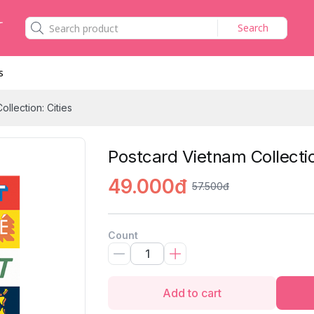
Search
s
llection: Cities
Postcard Vietnam Collectio
49.000đ
57.500đ
Count
Add to cart