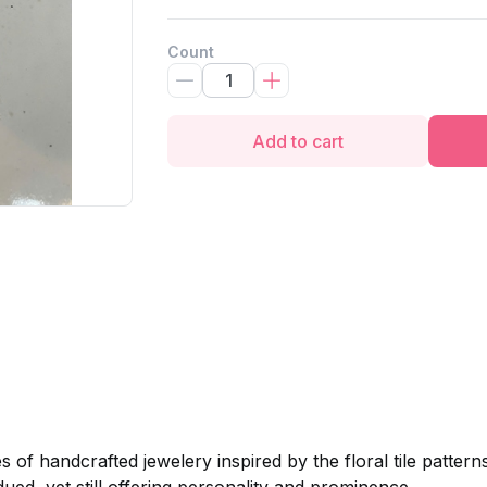
Count
Add to cart
es of handcrafted jewelery inspired by the floral tile pattern