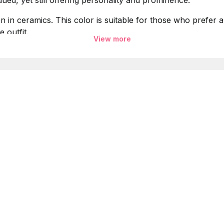
ued, yet still offering personality and prominence.
 in ceramics. This color is suitable for those who prefer a 
 outfit.
View more
 thủ công được lấy cảm hứng từ những hoa văn của các vi
ưng vẫn đem đến cá tính và sự nổi bật.
thường thấy trong gốm sứ. Đây là màu phù hợp cho các bạn
 điểm nhấn ấn tượng cho bộ trang phục.