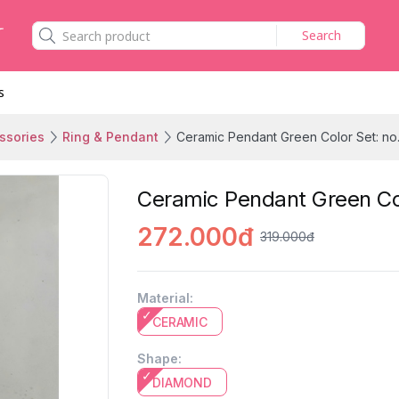
Search
s
ssories
Ring & Pendant
Ceramic Pendant Green Color Set: no.
Ceramic Pendant Green Col
272.000đ
319.000đ
Material
:
CERAMIC
Shape
:
DIAMOND