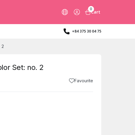
0
Cart
+84 375 30 04 75
 2
or Set: no. 2
Favourite