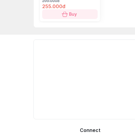
Chất liệu:
Sứ và kim loại.
299.000đ
255.000đ
Buy
Connect