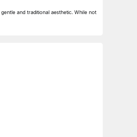
gentle and traditional aesthetic. While not
ên gạch bông trong kiến trúc xưa. BST có
 thích sự nhẹ nhàng và truyền thống.