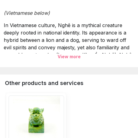
(Vietnamese below)
In Vietnamese culture, Nghê is a mythical creature
deeply rooted in national identity. Its appearance is a
hybrid between a lion and a dog, serving to ward off
evil spirits and convey majesty, yet also familiarity and
resemblance to a dog (known as Khuyển Nghê). Nghê
View more
is common in spiritual structures such as communal
houses, temples, and tombs, with variations like Lion
Nghê and Dragon Nghê, displaying a range of
Other products and services
expressions from gentle and cheerful to
compassionate, reflecting the diverse and relatable
nature of the Vietnamese people.
Material: Composite
Height: 6cm