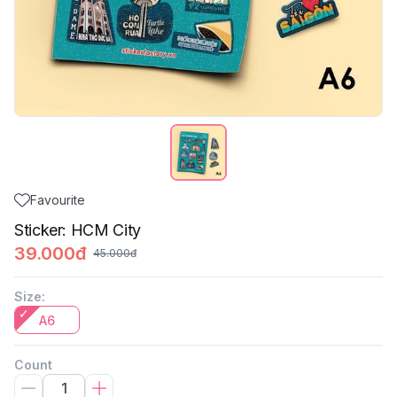
Favourite
Sticker: HCM City
39.000đ
45.000đ
Size
:
A6
Count