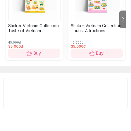
suitcase, PlayStation, PC, headphones,...
Size:
A6 - 10.5 x 14.8 cm/sheet, 2-5 cm/sticker.
Sticker Vietnam Collection:
Sticker Vietnam Collection:
Quantity
: 10-15 stickers/sheet.
Taste of Vietnam
Tourist Attractions
45.000đ
45.000đ
Đắm mình trong văn hóa Việt Nam qua bộ sưu tập
35.000đ
35.000đ
sticker sống động này, với các chủ đề về ẩm thực,
Buy
Buy
ngày lễ, phương tiện giao thông, xe/gánh hàng rong
hay những nét đặc trưng khác. Sinh động, đa năng và
bền chắc, đây là món quà nhỏ hoàn hảo cho bạn bè
và người thân của bạn.
Quy cách kỹ thuật:
Chất liệu
: Cấu tạo gồm 5 lớp: lớp màng cao cấp Glitter
Laminating, lớp mực in, lớp decal PVC Vinyl, lớp keo,
lớp đế bảo vệ keo.
Ưu điểm
: Chống thấm nước 100%, không phai màu