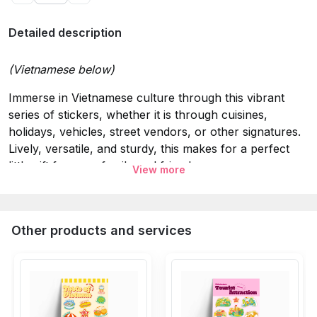
Detailed description
(Vietnamese below)
Immerse in Vietnamese culture through this vibrant
series of stickers, whether it is through cuisines,
holidays, vehicles, street vendors, or other signatures.
Lively, versatile, and sturdy, this makes for a perfect
little gift for your family and friends.
View more
Specifications:
Material:
5 layers: Glitter Laminating, printing ink, decal
Other products and services
PVC Vinyl, glue, glue protection.
Attribute
: Waterproof 100%, Sun protection for clear
and detailed colors, easy application on surfaces.
Utility
: Decoration for smartphone, helmet, laptop,