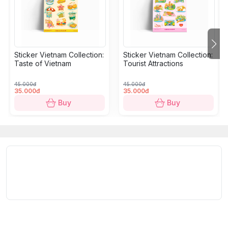
Utility
: Decoration for smartphone, helmet, laptop,
suitcase, PlayStation, PC, headphones,...
Size:
A6 - 10.5 x 14.8 cm/sheet, 2-5 cm/sticker.
Sticker Vietnam Collection:
Sticker Vietnam Collection:
Quantity
: 10-15 stickers/sheet.
Taste of Vietnam
Tourist Attractions
45.000đ
45.000đ
Đắm mình trong văn hóa Việt Nam qua bộ sưu tập
35.000đ
35.000đ
sticker sống động này, với các chủ đề về ẩm thực,
Buy
Buy
ngày lễ, phương tiện giao thông, xe/gánh hàng rong
hay những nét đặc trưng khác. Sinh động, đa năng và
bền chắc, đây là món quà nhỏ hoàn hảo cho bạn bè
và người thân của bạn.
Quy cách kỹ thuật:
Chất liệu
: Cấu tạo gồm 5 lớp: lớp màng cao cấp Glitter
Laminating, lớp mực in, lớp decal PVC Vinyl, lớp keo,
lớp đế bảo vệ keo.