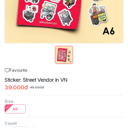
Favourite
Sticker: Street Vendor in VN
39.000đ
45.000đ
Size
:
A6
Count