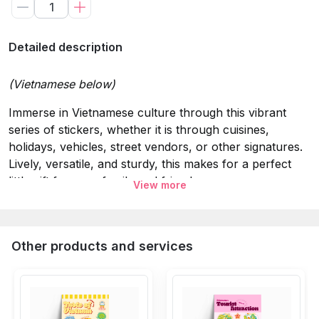
Detailed description
(Vietnamese below)
Immerse in Vietnamese culture through this vibrant
series of stickers, whether it is through cuisines,
holidays, vehicles, street vendors, or other signatures.
Lively, versatile, and sturdy, this makes for a perfect
little gift for your family and friends.
View more
Specifications:
Material:
5 layers: Glitter Laminating, printing ink, decal
Other products and services
PVC Vinyl, glue, glue protection.
Attribute
: Waterproof 100%, Sun protection for clear
and detailed colors, easy application on surfaces.