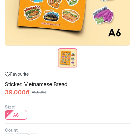
Favourite
Sticker: Vietnamese Bread
39.000đ
45.000đ
Size
:
A6
Count