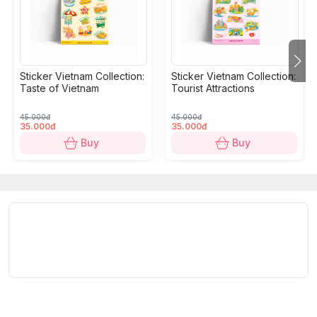
Utility
: Decoration for smartphone, helmet, laptop,
suitcase, PlayStation, PC, headphones,...
Size:
A6 - 10.5 x 14.8 cm/sheet, 2-5 cm/sticker.
Sticker Vietnam Collection:
Sticker Vietnam Collection:
Quantity
: 10-15 stickers/sheet.
Taste of Vietnam
Tourist Attractions
45.000đ
45.000đ
Đắm mình trong văn hóa Việt Nam qua bộ sưu tập
35.000đ
35.000đ
sticker sống động này, với các chủ đề về ẩm thực,
Buy
Buy
ngày lễ, phương tiện giao thông, xe/gánh hàng rong
hay những nét đặc trưng khác. Sinh động, đa năng và
bền chắc, đây là món quà nhỏ hoàn hảo cho bạn bè
và người thân của bạn.
Quy cách kỹ thuật:
Chất liệu
: Cấu tạo gồm 5 lớp: lớp màng cao cấp Glitter
Laminating, lớp mực in, lớp decal PVC Vinyl, lớp keo,
lớp đế bảo vệ keo.