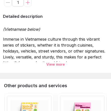
Detailed description
(Vietnamese below)
Immerse in Vietnamese culture through this vibrant
series of stickers, whether it is through cuisines,
holidays, vehicles, street vendors, or other signatures.
Lively, versatile, and sturdy, this makes for a perfect
little gift for your family and friends.
View more
Specifications:
Material:
5 layers: Glitter Laminating, printing ink, decal
Other products and services
PVC Vinyl, glue, glue protection.
Attribute
: Waterproof 100%, Sun protection for clear
and detailed colors, easy application on surfaces.