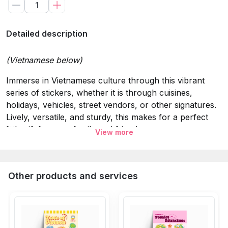
Detailed description
(Vietnamese below)
Immerse in Vietnamese culture through this vibrant
series of stickers, whether it is through cuisines,
holidays, vehicles, street vendors, or other signatures.
Lively, versatile, and sturdy, this makes for a perfect
little gift for your family and friends.
View more
Specifications:
Material:
5 layers: Glitter Laminating, printing ink, decal
Other products and services
PVC Vinyl, glue, glue protection.
Attribute
: Waterproof 100%, Sun protection for clear
and detailed colors, easy application on surfaces.