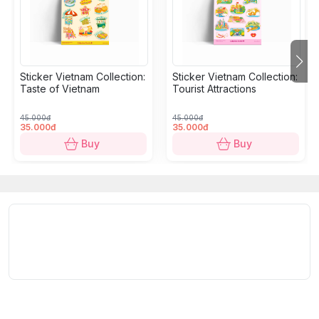
Utility
: Decoration for smartphone, helmet, laptop,
suitcase, PlayStation, PC, headphones,...
Size:
A6 - 10.5 x 14.8 cm/sheet, 2-5 cm/sticker.
Sticker Vietnam Collection:
Sticker Vietnam Collection:
Quantity
: 10-15 stickers/sheet.
Taste of Vietnam
Tourist Attractions
45.000đ
45.000đ
Đắm mình trong văn hóa Việt Nam qua bộ sưu tập
35.000đ
35.000đ
sticker sống động này, với các chủ đề về ẩm thực,
Buy
Buy
ngày lễ, phương tiện giao thông, xe/gánh hàng rong
hay những nét đặc trưng khác. Sinh động, đa năng và
bền chắc, đây là món quà nhỏ hoàn hảo cho bạn bè
và người thân của bạn.
Quy cách kỹ thuật:
Chất liệu
: Cấu tạo gồm 5 lớp: lớp màng cao cấp Glitter
Laminating, lớp mực in, lớp decal PVC Vinyl, lớp keo,
lớp đế bảo vệ keo.