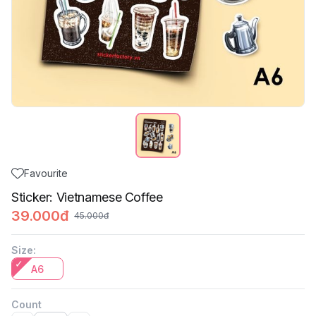
Favourite
Sticker: Vietnamese Coffee
39.000đ
45.000đ
Size
:
A6
Count