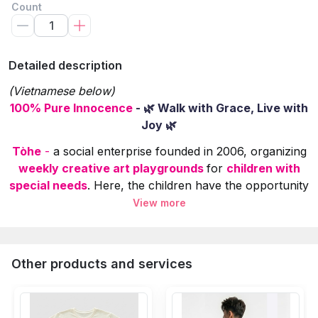
Count
Detailed description
(Vietnamese below)
100% Pure Innocence
- 🌿 Walk with Grace, Live with
Joy 🌿
Tòhe
-
a social enterprise founded in 2006, organizing
weekly creative art playgrounds
for
children with
special needs
. Here, the children have the opportunity
to learn, experience, and create art on various
View more
materials.
The children's paintings
 are selected, redesigned
5% of product sales revenue
 is used to create in
Other products and services
Specifications: