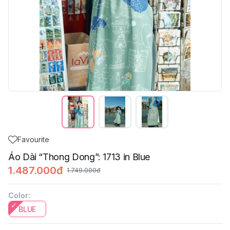
Favourite
Áo Dài “Thong Dong”: 1713 in Blue
1.487.000đ
1.749.000đ
Color
:
BLUE