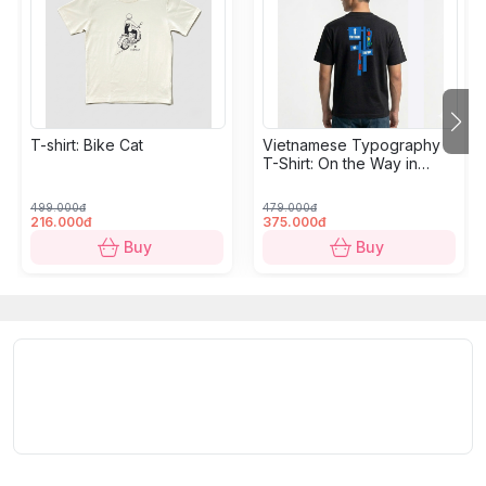
Small notes:
💖 Actual colors may vary slightly from the
images due to lighting, shooting angles,
and individual device screen settings.
💖 Height and weight recommendations are
for reference only, depending on body
T-shirt: Bike Cat
Vietnamese Typography
proportions and personal preferences.
T-Shirt: On the Way in
Black
💖Actual measurements may vary by 0.5 -
2 cm.
499.000đ
479.000đ
216.000đ
375.000đ
Material:
 Linen
Buy
Buy
Dimensions (Freesize): 
117 cm (Length); 98 cm (B
Designs & Colors:
 Blue, Off-white, Beige-orange
Care Instructions:
Hand wash at room temperature.
Do not use harsh chemicals or bleach.
Dry in the shade; tumble dry on low.
Wash with similar colors.
Do not scrub or wring forcefully.