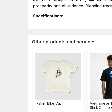
fish. Each design is carefully stitched t
prosperity and abundance. Blending traditi
Specifications:
Material:
100% Cotton.
Measures:
Size M: Length 70 cm, Chest 
Other products and services
BST Áo thun Thêu "Màu sắc Dân gian"
tỉ mỉ để gợi lên hình ảnh vượt thời gian:
nghệ thuật truyền thống với thời trang 
Quy cách kỹ thuật:
Chất liệu:
100% Cotton.
Kích thước:
Size M: Dài áo 70 cm, Rộng
T-shirt: Bike Cat
Vietnamese 
Shirt: On the