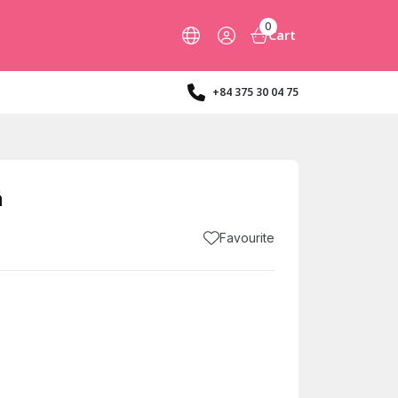
0
Cart
+84 375 30 04 75
ã
Favourite