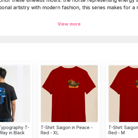
o honor these timeless motifs: the horse representing energy
onal artistry with modern fashion, this series makes for a m
View more
width 55 cm, Sleeve length 24 cm.
tôn vinh tinh thần của năm mới qua hình ảnh biểu tượng củ
 ngựa tượng trưng cho năng lượng và sự tiến bước, cá thể h
hiện đại, BST này hoàn hảo để làm món quà lưu niệm ý nghĩ
 ngực 55 cm, Tay áo 24 cm.
Typography T-
T-Shirt: Saigon in Peace -
T-Shirt: Saigo
 Way in Black
Red - XL
Red - M