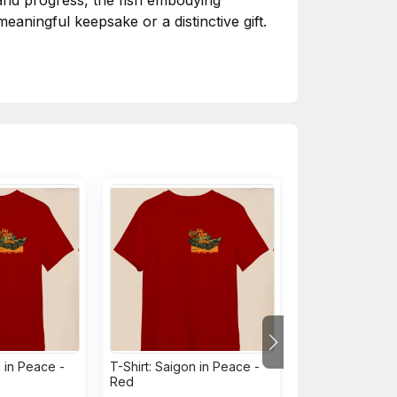
 and progress, the fish embodying
eaningful keepsake or a distinctive gift.
a ngựa và cá. Mỗi thiết kế đều được thêu
iện sự thịnh vượng và sung túc. Kết hợp
a và độc đáo.
n in Peace -
T-Shirt: Saigon in Peace -
Áo Dài "Vuon N
Red
CAD26 Pink