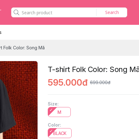
Search
s
rt Folk Color: Song Mã
T-shirt Folk Color: Song M
595.000đ
699.000đ
Size
:
M
Color
:
BLACK