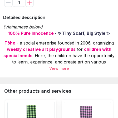
Detailed description
(Vietnamese below)
100% Pure Innocence
- ✨ Tiny Scarf, Big Style ✨
Tòhe
-
a social enterprise founded in 2006, organizing
weekly creative art playgrounds
for
children with
special needs
. Here, the children have the opportunity
to learn, experience, and create art on various
materials.
View more
The children's paintings
 are selected, redesigned
5% of product sales revenue
 is used to create in
Other products and services
Specifications:
Small notes:
💖 Due to the soft and flowing nature of