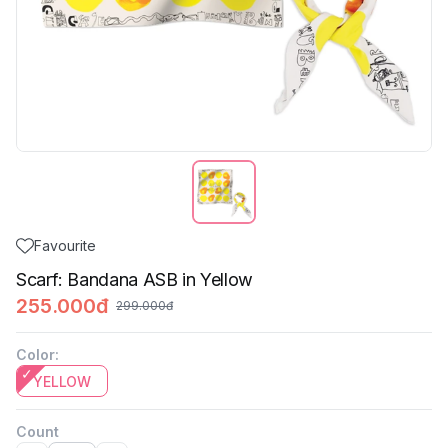
Favourite
Scarf: Bandana ASB in Yellow
255.000đ
299.000đ
Color
:
YELLOW
Count